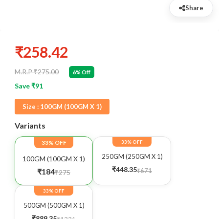
Share
₹258.42
M.R.P ₹275.00
6% Off
Save ₹91
Size :
100GM (100GM X 1)
Variants
33% OFF
33% OFF
250GM (250GM X 1)
100GM (100GM X 1)
₹448.35
₹671
₹184
₹275
33% OFF
500GM (500GM X 1)
₹889.35