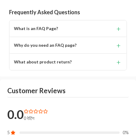
Frequently Asked Questions
+
What is an FAQ Page?
Lorem ipsum dolor, sit amet consectetur adipisicing.
+
Why do you need an FAQ page?
Lorem ipsum dolor, sit amet consectetur adipisicing elit.
+
What about product return?
You will get alert on your email when can the delivery
boy will come to your location for pickup the product.
Customer Reviews
0.0
0 रेटिंग
5
0%