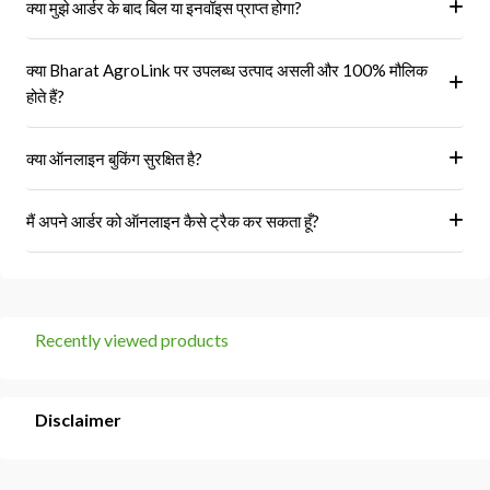
क्या मुझे आर्डर के बाद बिल या इनवॉइस प्राप्त होगा?
हां, ऑर्डर पूरा होने के बाद आपको आपके पंजीकृत ईमेल पर और आपके खाते के 'मेरे
क्या Bharat AgroLink पर उपलब्ध उत्पाद असली और 100% मौलिक
ऑर्डर' अनुभाग में एक इनवॉइस प्राप्त होगा।
होते हैं?
हां, हम केवल अधिकृत विक्रेताओं और ब्रांडों से ही उत्पाद प्राप्त करते हैं।
क्या ऑनलाइन बुकिंग सुरक्षित है?
हां, हमारा प्लेटफॉर्म सुरक्षित भुगतान गेटवे का उपयोग करता है।
मैं अपने आर्डर को ऑनलाइन कैसे ट्रैक कर सकता हूँ?
आप 'मेरे ऑर्डर' अनुभाग में जाकर अपने ऑर्डर को ट्रैक कर सकते हैं।
Recently viewed products
Disclaimer