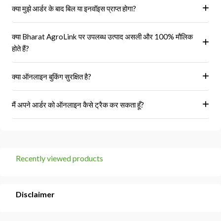
क्या मुझे आर्डर के बाद बिल या इनवॉइस प्राप्त होगा?
हां, ऑर्डर पूरा होने के बाद आपको आपके पंजीकृत ईमेल पर और आपके खाते के 'मेरे
क्या Bharat AgroLink पर उपलब्ध उत्पाद असली और 100% मौलिक
ऑर्डर' अनुभाग में एक इनवॉइस प्राप्त होगा।
होते हैं?
हां, हम केवल अधिकृत विक्रेताओं और ब्रांडों से ही उत्पाद प्राप्त करते हैं।
क्या ऑनलाइन बुकिंग सुरक्षित है?
हां, हमारा प्लेटफॉर्म सुरक्षित भुगतान गेटवे का उपयोग करता है।
मैं अपने आर्डर को ऑनलाइन कैसे ट्रैक कर सकता हूँ?
आप 'मेरे ऑर्डर' अनुभाग में जाकर अपने ऑर्डर को ट्रैक कर सकते हैं।
Recently viewed products
Disclaimer