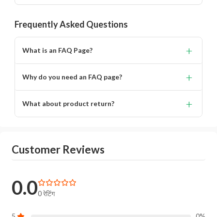
Frequently Asked Questions
+
What is an FAQ Page?
Lorem ipsum dolor, sit amet consectetur adipisicing.
+
Why do you need an FAQ page?
Lorem ipsum dolor, sit amet consectetur adipisicing elit.
+
What about product return?
You will get alert on your email when can the delivery
boy will come to your location for pickup the product.
Customer Reviews
0.0
0 रेटिंग
5
0%