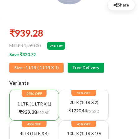
Share
₹939.28
M.R.P ₹1,260.00
25% Off
Save ₹320.72
Size :
1 LTR ( 1 LTR X 1)
Free Delivery
Variants
25% OFF
32% OFF
2LTR (1LTR X 2)
1 LTR ( 1 LTR X 1)
₹1720.44
₹2520
₹939.28
₹1260
45% OFF
45% OFF
4LTR (1LTR X 4)
10LTR (1LTR X 10)