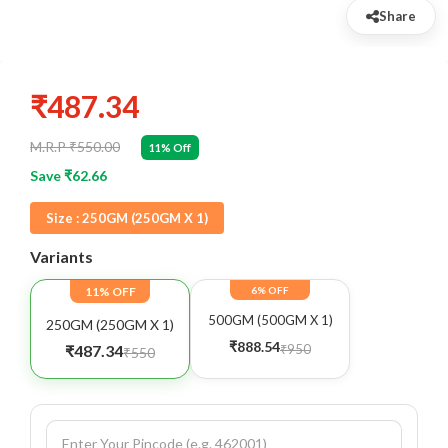
Share
₹487.34
M.R.P ₹550.00
11% Off
Save ₹62.66
Size :
250GM (250GM X 1)
Variants
11% OFF
6% OFF
500GM (500GM X 1)
250GM (250GM X 1)
₹888.54
₹950
₹487.34
₹550