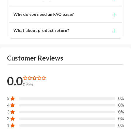
Lorem ipsum dolor, sit amet consectetur adipisicing.
+
Why do you need an FAQ page?
Lorem ipsum dolor, sit amet consectetur adipisicing elit.
+
What about product return?
You will get alert on your email when can the delivery
boy will come to your location for pickup the product.
Customer Reviews
0.0
0 रेटिंग
5
0%
4
0%
3
0%
2
0%
1
0%