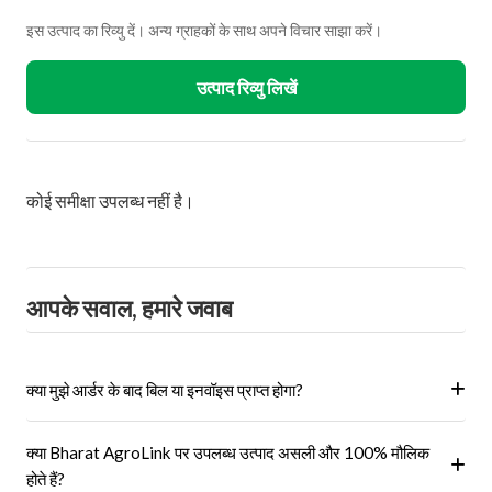
इस उत्पाद का रिव्यु दें। अन्य ग्राहकों के साथ अपने विचार साझा करें।
उत्पाद रिव्यु लिखें
कोई समीक्षा उपलब्ध नहीं है।
आपके सवाल, हमारे जवाब
क्या मुझे आर्डर के बाद बिल या इनवॉइस प्राप्त होगा?
हां, ऑर्डर पूरा होने के बाद आपको आपके पंजीकृत ईमेल पर और आपके खाते के 'मेरे
क्या Bharat AgroLink पर उपलब्ध उत्पाद असली और 100% मौलिक
ऑर्डर' अनुभाग में एक इनवॉइस प्राप्त होगा।
होते हैं?