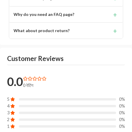
Lorem ipsum dolor, sit amet consectetur adipisicing.
+
Why do you need an FAQ page?
Lorem ipsum dolor, sit amet consectetur adipisicing elit.
+
What about product return?
You will get alert on your email when can the delivery
boy will come to your location for pickup the product.
Customer Reviews
0.0
0 रेटिंग
5
0%
4
0%
3
0%
2
0%
1
0%