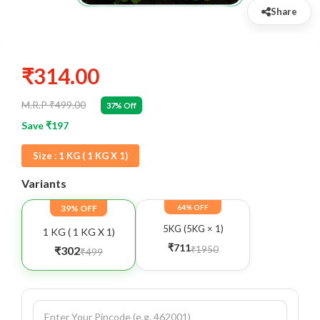
Share
₹314.00
M.R.P ₹499.00
37% Off
Save ₹197
Size :
1 KG ( 1 KG X 1)
Variants
39% OFF
64% OFF
5KG (5KG × 1)
1 KG ( 1 KG X 1)
₹711
₹1950
₹302
₹499