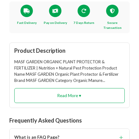
Fast Delivery
Pay on Delivery
7 Days Return
Secure
Transaction
Register Now!
Get started with your Mobile Number
Product Description
MASF GARDEN ORGANIC PLANT PROTECTOR &
FERTILIZER | Nutrition + Natural Pest Protection Product
Name MASF GARDEN Organic Plant Protector & Fertilizer
Brand MASF GARDEN Category Organic Manure...
Mobile Number
Read More
▼
+91
Frequently Asked Questions
Login
+
What is an FAQ Page?