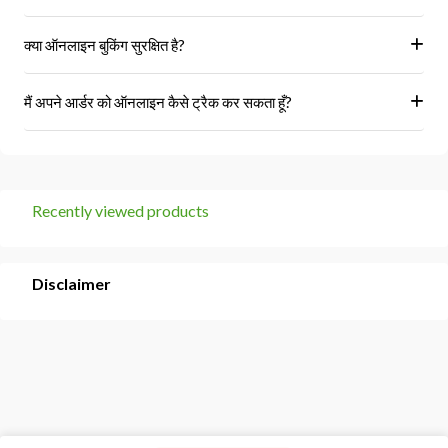
हां, हम केवल अधिकृत विक्रेताओं और ब्रांडों से ही उत्पाद प्राप्त करते हैं।
क्या ऑनलाइन बुकिंग सुरक्षित है?
हां, हमारा प्लेटफॉर्म सुरक्षित भुगतान गेटवे का उपयोग करता है।
मैं अपने आर्डर को ऑनलाइन कैसे ट्रैक कर सकता हूँ?
आप 'मेरे ऑर्डर' अनुभाग में जाकर अपने ऑर्डर को ट्रैक कर सकते हैं।
Recently viewed products
Disclaimer