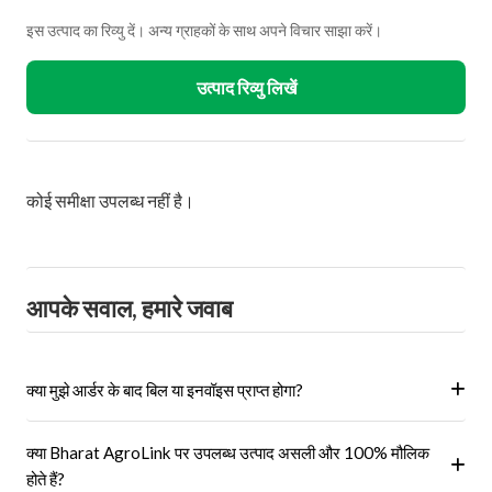
इस उत्पाद का रिव्यु दें। अन्य ग्राहकों के साथ अपने विचार साझा करें।
उत्पाद रिव्यु लिखें
कोई समीक्षा उपलब्ध नहीं है।
आपके सवाल, हमारे जवाब
क्या मुझे आर्डर के बाद बिल या इनवॉइस प्राप्त होगा?
हां, ऑर्डर पूरा होने के बाद आपको आपके पंजीकृत ईमेल पर और आपके खाते के 'मेरे
क्या Bharat AgroLink पर उपलब्ध उत्पाद असली और 100% मौलिक
ऑर्डर' अनुभाग में एक इनवॉइस प्राप्त होगा।
होते हैं?