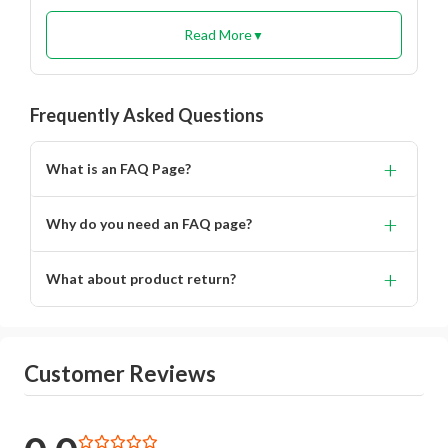
Read More
▼
Frequently Asked Questions
+
What is an FAQ Page?
Lorem ipsum dolor, sit amet consectetur adipisicing.
+
Why do you need an FAQ page?
Lorem ipsum dolor, sit amet consectetur adipisicing elit.
+
What about product return?
You will get alert on your email when can the delivery
boy will come to your location for pickup the product.
Customer Reviews