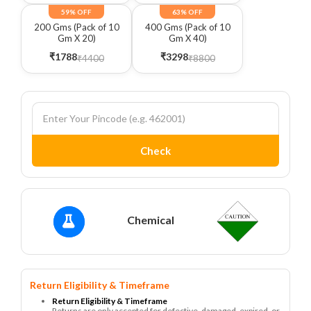
59% OFF
63% OFF
200 Gms (Pack of 10
400 Gms (Pack of 10
Gm X 20)
Gm X 40)
₹1788
₹3298
₹4400
₹8800
Check
Chemical
Return Eligibility & Timeframe
Return Eligibility & Timeframe
Returns are only accepted for defective, damaged, expired, or