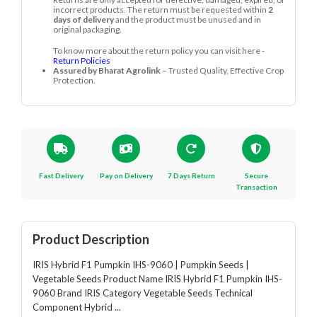
incorrect products. The return must be requested within
2
days of delivery
and the product must be unused and in
original packaging.
To know more about the return policy you can visit here -
Return Policies
Assured by Bharat Agrolink
– Trusted Quality, Effective Crop
Protection.
Fast Delivery
Pay on Delivery
7 Days Return
Secure
Transaction
Product Description
IRIS Hybrid F1 Pumpkin IHS-9060 | Pumpkin Seeds |
Vegetable Seeds Product Name IRIS Hybrid F1 Pumpkin IHS-
9060 Brand IRIS Category Vegetable Seeds Technical
Component Hybrid ...