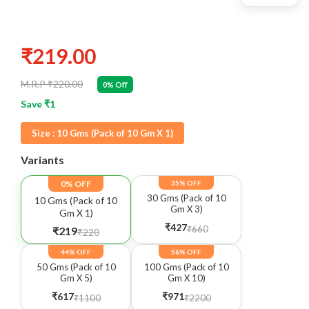
₹219.00
M.R.P ₹220.00
0% Off
Save ₹1
Size :
10 Gms (Pack of 10 Gm X 1)
Variants
0% OFF
35% OFF
30 Gms (Pack of 10
10 Gms (Pack of 10
Gm X 3)
Gm X 1)
₹427
₹660
₹219
₹220
44% OFF
56% OFF
50 Gms (Pack of 10
100 Gms (Pack of 10
Gm X 5)
Gm X 10)
₹617
₹971
₹1100
₹2200