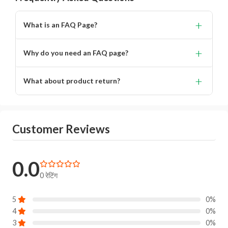
+
What is an FAQ Page?
Lorem ipsum dolor, sit amet consectetur adipisicing.
+
Why do you need an FAQ page?
Lorem ipsum dolor, sit amet consectetur adipisicing elit.
+
What about product return?
You will get alert on your email when can the delivery
boy will come to your location for pickup the product.
Customer Reviews
0.0
0 रेटिंग
5
0%
4
0%
3
0%