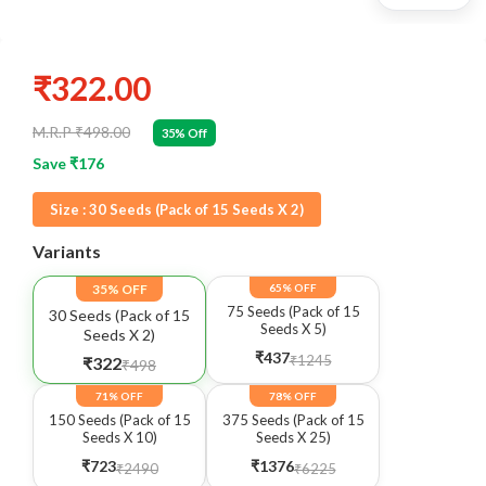
₹322.00
M.R.P ₹498.00
35% Off
Save ₹176
Size :
30 Seeds (Pack of 15 Seeds X 2)
Variants
35% OFF
65% OFF
75 Seeds (Pack of 15
30 Seeds (Pack of 15
Seeds X 5)
Seeds X 2)
₹437
₹1245
₹322
₹498
71% OFF
78% OFF
150 Seeds (Pack of 15
375 Seeds (Pack of 15
Seeds X 10)
Seeds X 25)
₹723
₹1376
₹2490
₹6225