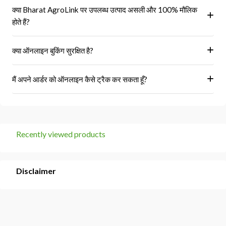
हां, ऑर्डर पूरा होने के बाद आपको आपके पंजीकृत ईमेल पर और आपके खाते के 'मेरे
क्या Bharat AgroLink पर उपलब्ध उत्पाद असली और 100% मौलिक
ऑर्डर' अनुभाग में एक इनवॉइस प्राप्त होगा।
होते हैं?
हां, हम केवल अधिकृत विक्रेताओं और ब्रांडों से ही उत्पाद प्राप्त करते हैं।
क्या ऑनलाइन बुकिंग सुरक्षित है?
हां, हमारा प्लेटफॉर्म सुरक्षित भुगतान गेटवे का उपयोग करता है।
मैं अपने आर्डर को ऑनलाइन कैसे ट्रैक कर सकता हूँ?
आप 'मेरे ऑर्डर' अनुभाग में जाकर अपने ऑर्डर को ट्रैक कर सकते हैं।
Recently viewed products
Disclaimer