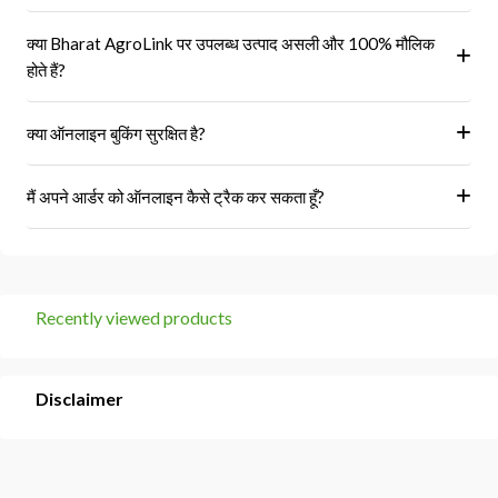
हां, ऑर्डर पूरा होने के बाद आपको आपके पंजीकृत ईमेल पर और आपके खाते के 'मेरे
क्या Bharat AgroLink पर उपलब्ध उत्पाद असली और 100% मौलिक
ऑर्डर' अनुभाग में एक इनवॉइस प्राप्त होगा।
होते हैं?
हां, हम केवल अधिकृत विक्रेताओं और ब्रांडों से ही उत्पाद प्राप्त करते हैं।
क्या ऑनलाइन बुकिंग सुरक्षित है?
हां, हमारा प्लेटफॉर्म सुरक्षित भुगतान गेटवे का उपयोग करता है।
मैं अपने आर्डर को ऑनलाइन कैसे ट्रैक कर सकता हूँ?
आप 'मेरे ऑर्डर' अनुभाग में जाकर अपने ऑर्डर को ट्रैक कर सकते हैं।
Recently viewed products
Disclaimer