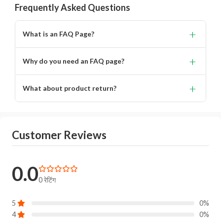
Frequently Asked Questions
+
What is an FAQ Page?
Lorem ipsum dolor, sit amet consectetur adipisicing.
+
Why do you need an FAQ page?
Lorem ipsum dolor, sit amet consectetur adipisicing elit.
+
What about product return?
You will get alert on your email when can the delivery
boy will come to your location for pickup the product.
Customer Reviews
0.0
0 रेटिंग
5
0%
4
0%