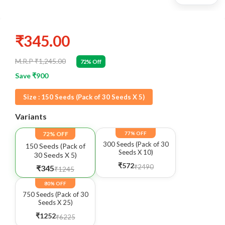
₹345.00
M.R.P ₹1,245.00
72% Off
Save ₹900
Size :
150 Seeds (Pack of 30 Seeds X 5)
Variants
72% OFF
77% OFF
300 Seeds (Pack of 30
150 Seeds (Pack of
Seeds X 10)
30 Seeds X 5)
₹572
₹2490
₹345
₹1245
80% OFF
750 Seeds (Pack of 30
Seeds X 25)
₹1252
₹6225