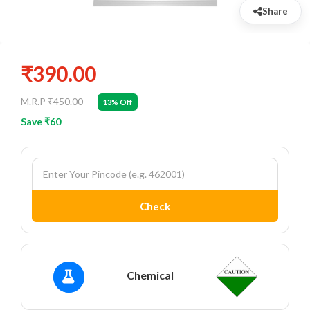
Share
₹390.00
M.R.P ₹450.00
13% Off
Save ₹60
Check
Chemical