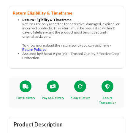
Return Eligibility & Timeframe
Return Eligibility & Timeframe
Returns are only accepted for defective, damaged, expired, or
incorrect products. The return must be requested within
2
days of delivery
and the product must be unused and in
original packaging.
To know more about the return policy you can visit here -
Return Policies
Assured by Bharat Agrolink
– Trusted Quality, Effective Crop
Protection.
Fast Delivery
Pay on Delivery
7 Days Return
Secure
Transaction
Product Description