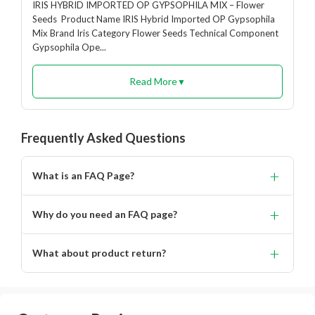
IRIS HYBRID IMPORTED OP GYPSOPHILA MIX – Flower
Seeds Product Name IRIS Hybrid Imported OP Gypsophila
Mix Brand Iris Category Flower Seeds Technical Component
Gypsophila Ope...
Read More
▼
Frequently Asked Questions
+
What is an FAQ Page?
Lorem ipsum dolor, sit amet consectetur adipisicing.
+
Why do you need an FAQ page?
Lorem ipsum dolor, sit amet consectetur adipisicing elit.
+
What about product return?
You will get alert on your email when can the delivery
boy will come to your location for pickup the product.