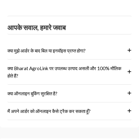
आपके सवाल, हमारे जवाब
क्या मुझे आर्डर के बाद बिल या इनवॉइस प्राप्त होगा?
हां, ऑर्डर पूरा होने के बाद आपको आपके पंजीकृत ईमेल पर और आपके खाते के 'मेरे
क्या Bharat AgroLink पर उपलब्ध उत्पाद असली और 100% मौलिक
ऑर्डर' अनुभाग में एक इनवॉइस प्राप्त होगा।
होते हैं?
हां, हम केवल अधिकृत विक्रेताओं और ब्रांडों से ही उत्पाद प्राप्त करते हैं।
क्या ऑनलाइन बुकिंग सुरक्षित है?
हां, हमारा प्लेटफॉर्म सुरक्षित भुगतान गेटवे का उपयोग करता है।
मैं अपने आर्डर को ऑनलाइन कैसे ट्रैक कर सकता हूँ?
आप 'मेरे ऑर्डर' अनुभाग में जाकर अपने ऑर्डर को ट्रैक कर सकते हैं।