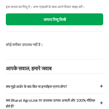
इस उत्पाद का रिव्यु दें। अन्य ग्राहकों के साथ अपने विचार साझा करें।
उत्पाद रिव्यु लिखें
कोई समीक्षा उपलब्ध नहीं है।
आपके सवाल, हमारे जवाब
क्या मुझे आर्डर के बाद बिल या इनवॉइस प्राप्त होगा?
हां, ऑर्डर पूरा होने के बाद आपको आपके पंजीकृत ईमेल पर और आपके खाते के 'मेरे
क्या Bharat AgroLink पर उपलब्ध उत्पाद असली और 100% मौलिक
ऑर्डर' अनुभाग में एक इनवॉइस प्राप्त होगा।
होते हैं?