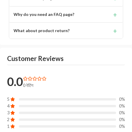
Lorem ipsum dolor, sit amet consectetur adipisicing.
+
Why do you need an FAQ page?
Lorem ipsum dolor, sit amet consectetur adipisicing elit.
+
What about product return?
You will get alert on your email when can the delivery
boy will come to your location for pickup the product.
Customer Reviews
0.0
0 रेटिंग
5
0%
4
0%
3
0%
2
0%
1
0%