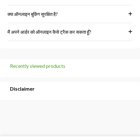
हां, हम केवल अधिकृत विक्रेताओं और ब्रांडों से ही उत्पाद प्राप्त करते हैं।
क्या ऑनलाइन बुकिंग सुरक्षित है?
हां, हमारा प्लेटफॉर्म सुरक्षित भुगतान गेटवे का उपयोग करता है।
मैं अपने आर्डर को ऑनलाइन कैसे ट्रैक कर सकता हूँ?
आप 'मेरे ऑर्डर' अनुभाग में जाकर अपने ऑर्डर को ट्रैक कर सकते हैं।
Recently viewed products
Disclaimer