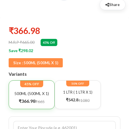
Share
₹366.98
M.R.P ₹665.00
45% Off
Save ₹298.02
Size :
500ML (500ML X 1)
Variants
45% OFF
50% OFF
1 LTR ( 1 LTR X 1)
500ML (500ML X 1)
₹542.8
₹1080
₹366.98
₹665