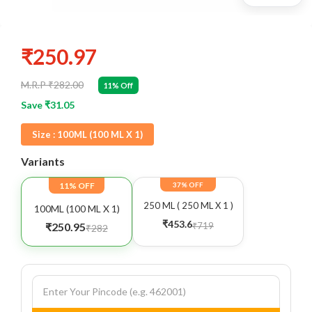
₹250.97
M.R.P ₹282.00
11% Off
Save ₹31.05
Size :
100ML (100 ML X 1)
Variants
11% OFF
37% OFF
250 ML ( 250 ML X 1 )
100ML (100 ML X 1)
₹453.6
₹719
₹250.95
₹282