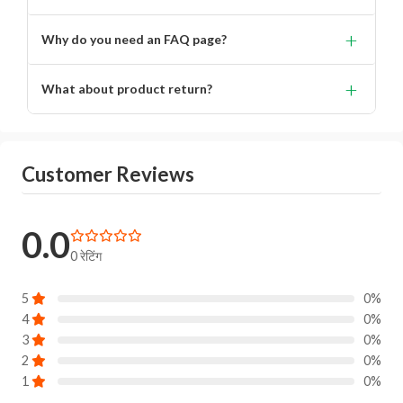
Lorem ipsum dolor, sit amet consectetur adipisicing.
+
Why do you need an FAQ page?
Lorem ipsum dolor, sit amet consectetur adipisicing elit.
+
What about product return?
You will get alert on your email when can the delivery
boy will come to your location for pickup the product.
Customer Reviews
0.0
0 रेटिंग
5
0%
4
0%
3
0%
2
0%
1
0%