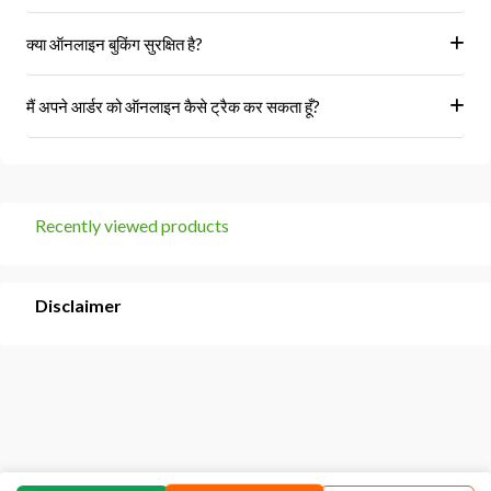
हां, हम केवल अधिकृत विक्रेताओं और ब्रांडों से ही उत्पाद प्राप्त करते हैं।
क्या ऑनलाइन बुकिंग सुरक्षित है?
हां, हमारा प्लेटफॉर्म सुरक्षित भुगतान गेटवे का उपयोग करता है।
मैं अपने आर्डर को ऑनलाइन कैसे ट्रैक कर सकता हूँ?
आप 'मेरे ऑर्डर' अनुभाग में जाकर अपने ऑर्डर को ट्रैक कर सकते हैं।
Recently viewed products
Disclaimer