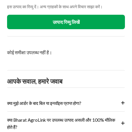
इस उत्पाद का रिव्यु दें। अन्य ग्राहकों के साथ अपने विचार साझा करें।
उत्पाद रिव्यु लिखें
कोई समीक्षा उपलब्ध नहीं है।
आपके सवाल, हमारे जवाब
क्या मुझे आर्डर के बाद बिल या इनवॉइस प्राप्त होगा?
हां, ऑर्डर पूरा होने के बाद आपको आपके पंजीकृत ईमेल पर और आपके खाते के 'मेरे
क्या Bharat AgroLink पर उपलब्ध उत्पाद असली और 100% मौलिक
ऑर्डर' अनुभाग में एक इनवॉइस प्राप्त होगा।
होते हैं?