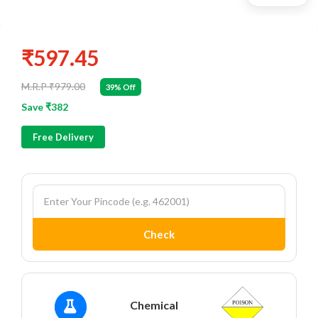
₹597.45
M.R.P ₹979.00
39% Off
Save ₹382
Free Delivery
Check
Chemical