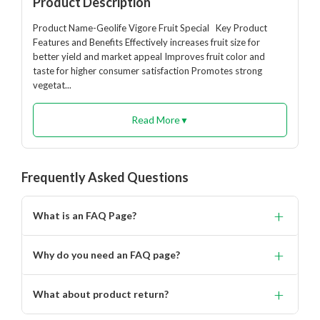
Product Description
Product Name-Geolife Vigore Fruit Special Key Product
Features and Benefits Effectively increases fruit size for
better yield and market appeal Improves fruit color and
taste for higher consumer satisfaction Promotes strong
vegetat...
Read More
▼
Frequently Asked Questions
+
What is an FAQ Page?
Lorem ipsum dolor, sit amet consectetur adipisicing.
+
Why do you need an FAQ page?
Lorem ipsum dolor, sit amet consectetur adipisicing elit.
+
What about product return?