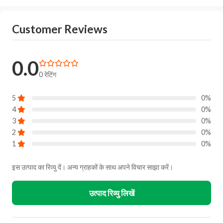
You will get alert on your email when can the delivery
boy will come to your location for pickup the product.
Customer Reviews
0.0
0 रेटिंग
5
0%
4
0%
3
0%
2
0%
1
0%
इस उत्पाद का रिव्यु दें। अन्य ग्राहकों के साथ अपने विचार साझा करें।
उत्पाद रिव्यु लिखें