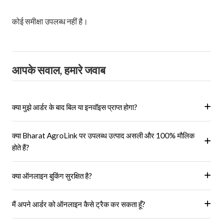
कोई समीक्षा उपलब्ध नहीं है।
आपके सवाल, हमारे जवाब
क्या मुझे आर्डर के बाद बिल या इनवॉइस प्राप्त होगा?
हां, ऑर्डर पूरा होने के बाद आपको आपके पंजीकृत ईमेल पर और आपके खाते के 'मेरे
क्या Bharat AgroLink पर उपलब्ध उत्पाद असली और 100% मौलिक
ऑर्डर' अनुभाग में एक इनवॉइस प्राप्त होगा।
होते हैं?
हां, हम केवल अधिकृत विक्रेताओं और ब्रांडों से ही उत्पाद प्राप्त करते हैं।
क्या ऑनलाइन बुकिंग सुरक्षित है?
हां, हमारा प्लेटफॉर्म सुरक्षित भुगतान गेटवे का उपयोग करता है।
मैं अपने आर्डर को ऑनलाइन कैसे ट्रैक कर सकता हूँ?