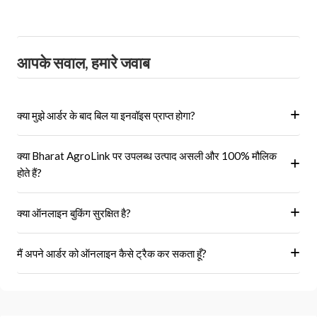
आपके सवाल, हमारे जवाब
क्या मुझे आर्डर के बाद बिल या इनवॉइस प्राप्त होगा?
हां, ऑर्डर पूरा होने के बाद आपको आपके पंजीकृत ईमेल पर और आपके खाते के 'मेरे
क्या Bharat AgroLink पर उपलब्ध उत्पाद असली और 100% मौलिक
ऑर्डर' अनुभाग में एक इनवॉइस प्राप्त होगा।
होते हैं?
हां, हम केवल अधिकृत विक्रेताओं और ब्रांडों से ही उत्पाद प्राप्त करते हैं।
क्या ऑनलाइन बुकिंग सुरक्षित है?
हां, हमारा प्लेटफॉर्म सुरक्षित भुगतान गेटवे का उपयोग करता है।
मैं अपने आर्डर को ऑनलाइन कैसे ट्रैक कर सकता हूँ?
आप 'मेरे ऑर्डर' अनुभाग में जाकर अपने ऑर्डर को ट्रैक कर सकते हैं।