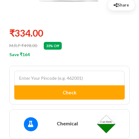
Share
₹334.00
M.R.P ₹498.00
33% Off
Save ₹164
Check
Chemical