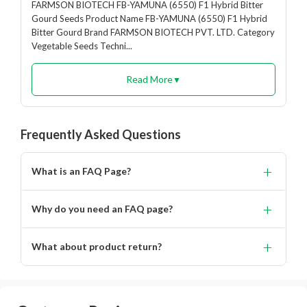
FARMSON BIOTECH FB-YAMUNA (6550) F1 Hybrid Bitter
Gourd Seeds Product Name FB-YAMUNA (6550) F1 Hybrid
Bitter Gourd Brand FARMSON BIOTECH PVT. LTD. Category
Vegetable Seeds Techni...
Read More
▼
Frequently Asked Questions
+
What is an FAQ Page?
Lorem ipsum dolor, sit amet consectetur adipisicing.
+
Why do you need an FAQ page?
Lorem ipsum dolor, sit amet consectetur adipisicing elit.
+
What about product return?
You will get alert on your email when can the delivery
boy will come to your location for pickup the product.