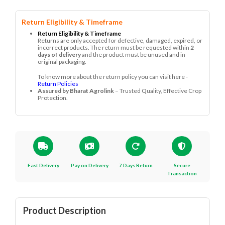
Return Eligibility & Timeframe
Return Eligibility & Timeframe
Returns are only accepted for defective, damaged, expired, or
incorrect products. The return must be requested within
2
days of delivery
and the product must be unused and in
original packaging.
To know more about the return policy you can visit here -
Return Policies
Assured by Bharat Agrolink
– Trusted Quality, Effective Crop
Protection.
Fast Delivery
Pay on Delivery
7 Days Return
Secure
Transaction
Product Description