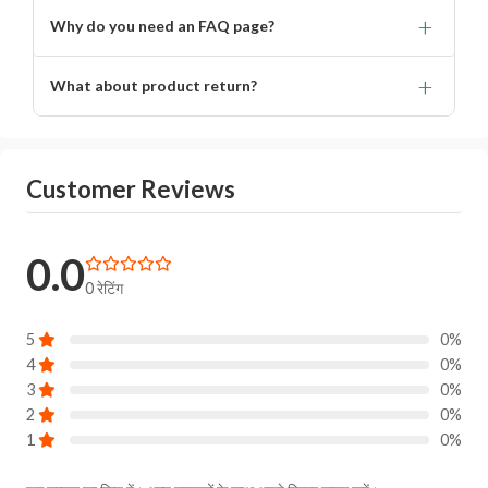
Lorem ipsum dolor, sit amet consectetur adipisicing.
+
Why do you need an FAQ page?
Lorem ipsum dolor, sit amet consectetur adipisicing elit.
+
What about product return?
You will get alert on your email when can the delivery
boy will come to your location for pickup the product.
Customer Reviews
0.0
0 रेटिंग
5
0%
4
0%
3
0%
2
0%
1
0%