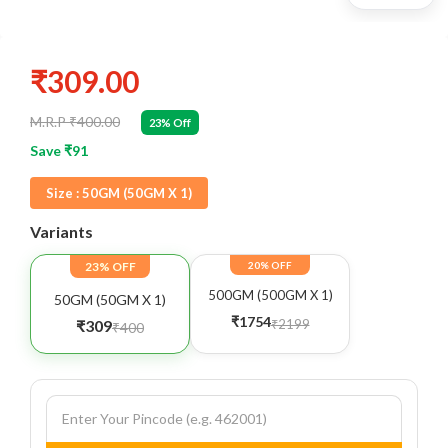
₹309.00
M.R.P ₹400.00
23% Off
Save ₹91
Size :
50GM (50GM X 1)
Variants
23% OFF
20% OFF
500GM (500GM X 1)
50GM (50GM X 1)
₹1754
₹2199
₹309
₹400