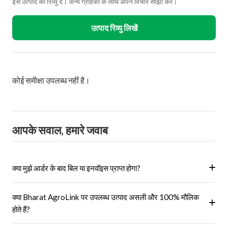
इस उत्पाद का रिव्यु दें। अन्य ग्राहकों के साथ अपने विचार साझा करें।
उत्पाद रिव्यु लिखें
कोई समीक्षा उपलब्ध नहीं है।
आपके सवाल, हमारे जवाब
क्या मुझे आर्डर के बाद बिल या इनवॉइस प्राप्त होगा?
हां, ऑर्डर पूरा होने के बाद आपको आपके पंजीकृत ईमेल पर और आपके खाते के 'मेरे
क्या Bharat AgroLink पर उपलब्ध उत्पाद असली और 100% मौलिक
ऑर्डर' अनुभाग में एक इनवॉइस प्राप्त होगा।
होते हैं?