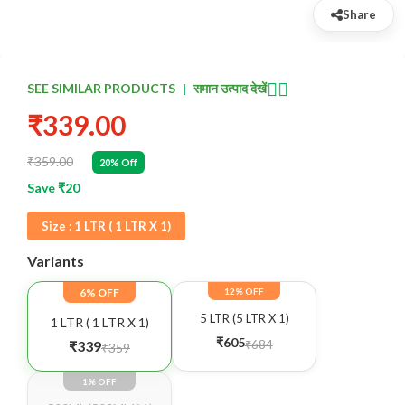
Share
👈🏻
SEE SIMILAR PRODUCTS
|
समान उत्पाद देखें
₹339.00
₹359.00
20% Off
Save ₹20
Size :
1 LTR ( 1 LTR X 1)
Variants
6% OFF
12% OFF
5 LTR (5 LTR X 1)
1 LTR ( 1 LTR X 1)
₹605
₹684
₹339
₹359
1% OFF